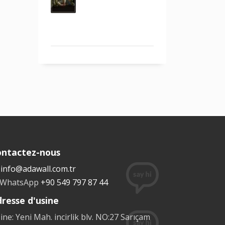
ontactez-nous
info@adawall.com.tr
WhatsApp
+90 549 797 87 44
resse d'usine
ine: Yeni Mah. incirlik blv. NO:27 Sarıçam