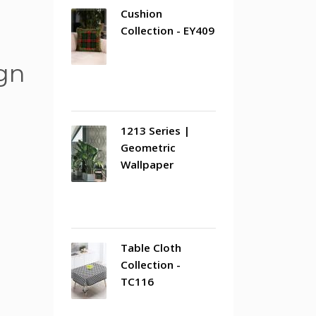
Cushion
Collection - EY409
gn
1213 Series |
Geometric
Wallpaper
Table Cloth
Collection -
TC116