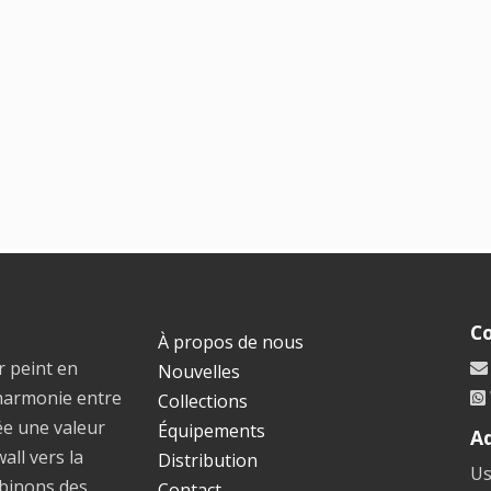
C
À propos de nous
r peint en
Nouvelles
'harmonie entre
Collections
rée une valeur
Équipements
Ad
all vers la
Distribution
Us
mbinons des
Contact