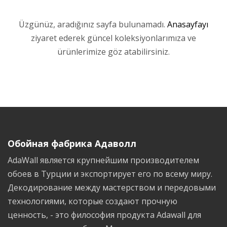
08:00 до 15:00
Üzgünüz, aradığınız sayfa bulunamadı.
Anasayfayı
ziyaret ederek güncel koleksiyonlarımıza ve
ürünlerimize göz atabilirsiniz.
Обойная фабрика Адаволл
AdaWall является крупнейшим производителем
обоев в Турции и экспортирует его по всему миру.
Декодирование между мастерством и передовыми
технологиями, которые создают прочную
ценность, - это философия продукта Adawall для