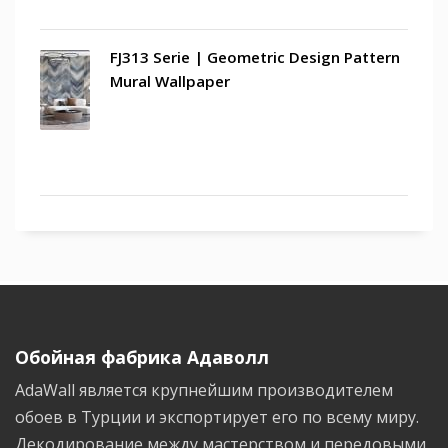
FJ313 Serie | Geometric Design Pattern
Mural Wallpaper
Обойная фабрика Адаволл
AdaWall является крупнейшим производителем
обоев в Турции и экспортирует его по всему миру.
Декодирование между мастерством и передовыми