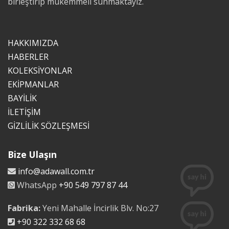
birleştirip mükemmeli sunmaktayız.
HAKKIMIZDA
HABERLER
KOLEKSİYONLAR
EKİPMANLAR
BAYİLİK
İLETİŞİM
GİZLİLİK SÖZLEŞMESİ
Bize Ulaşın
info@adawall.com.tr
WhatsApp
+90 549 797 87 44
Fabrika:
Yeni Mahalle İncirlik Blv. No:27
+90 322 332 68 68