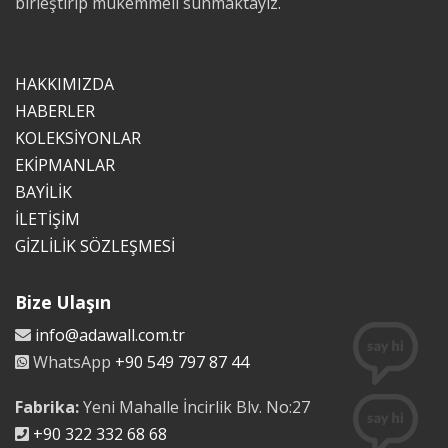
birleştirip mükemmeli sunmaktayız.
HAKKIMIZDA
HABERLER
KOLEKSİYONLAR
EKİPMANLAR
BAYİLİK
İLETİŞİM
GİZLİLİK SÖZLEŞMESİ
Bize Ulaşın
info@adawall.com.tr
WhatsApp
+90 549 797 87 44
Fabrika:
Yeni Mahalle İncirlik Blv. No:27
+90 322 332 68 68