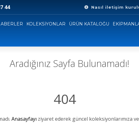
7 44
Nasıl iletişim kurul
 satışı yoktur. Koleksiyonlarımıza ve ürünlerimize göz atabili
HABERLER
KOLEKSİYONLAR
ÜRÜN KATALOĞU
EKİPMANL
için bizimle iletişime geçebilirsiniz.
3
hatsApp'ta bizi arayın veya
Bize bir e-posta gönder
+90 549 797 87 44
Aradığınız Sayfa Bulunamadı!
404
madı.
Anasayfayı
ziyaret ederek güncel koleksiyonlarımıza ve 