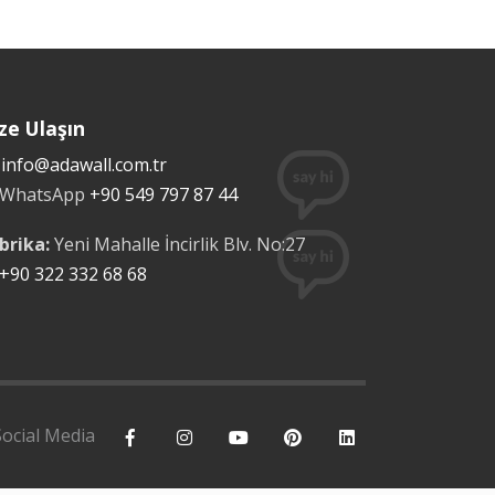
ze Ulaşın
info@adawall.com.tr
WhatsApp
+90 549 797 87 44
brika:
Yeni Mahalle İncirlik Blv. No:27
+90 322 332 68 68
Social Media