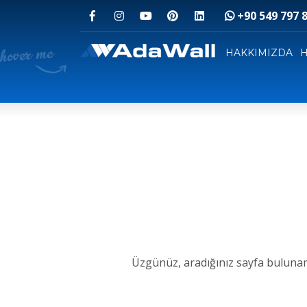
+90 549 797 8
Nasıl iletişim kurulur
Değerli ziyaretçimiz, ürünlerimizin sitemizde
HAKKIMIZDA
onları nereden satın alabileceğinizi öğrenmek 
1
2
İletişim sayfasından bize bir
W
mesaj gönderin
yazın
İLETİŞİM
Üzgünüz, aradığınız sayfa buluna