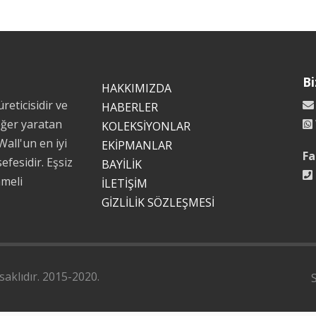
Bi
HAKKIMIZDA
reticisidir ve
HABERLER
eğer yaratan
KOLEKSİYONLAR
Wall'un en iyi
EKİPMANLAR
Fa
efesidir. Eşsiz
BAYİLİK
mmeli
İLETİŞİM
GİZLİLİK SÖZLEŞMESİ
aklıdır. 2015-2020.