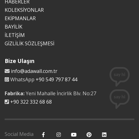
HABERLER
KOLEKSİYONLAR
EKİPMANLAR
BAYİLİK
İLETİŞİM
GİZLİLİK SÖZLEŞMESİ
Bize Ulaşın
info@adawall.com.tr
WhatsApp
+90 549 797 87 44
Fabrika:
Yeni Mahalle İncirlik Blv. No:27
+90 322 332 68 68
Social Media