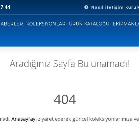
7 44
Nasıl iletişim kurul
 satışı yoktur. Koleksiyonlarımıza ve ürünlerimize göz atabili
HABERLER
KOLEKSİYONLAR
ÜRÜN KATALOĞU
EKİPMANL
için bizimle iletişime geçebilirsiniz.
3
hatsApp'ta bizi arayın veya
Bize bir e-posta gönder
+90 549 797 87 44
Aradığınız Sayfa Bulunamadı!
404
madı.
Anasayfayı
ziyaret ederek güncel koleksiyonlarımıza ve 