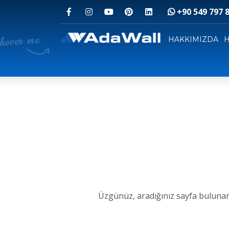
+90 549 797 8
Nasıl iletişim kurulur
Değerli ziyaretçimiz, ürünlerimizin sitemizde
HAKKIMIZDA
onları nereden satın alabileceğinizi öğrenmek 
1
2
İletişim sayfasından bize bir
W
mesaj gönderin
yazın
İLETİŞİM
Üzgünüz, aradığınız sayfa buluna