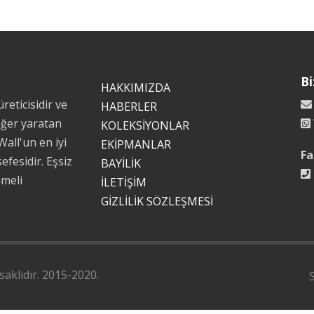
Bi
HAKKIMIZDA
reticisidir ve
HABERLER
eğer yaratan
KOLEKSİYONLAR
Wall'un en iyi
EKİPMANLAR
Fa
efesidir. Eşsiz
BAYİLİK
mmeli
İLETİŞİM
GİZLİLİK SÖZLEŞMESİ
aklıdır. 2015-2020.