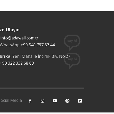
ze Ulaşın
info@adawall.com.tr
WhatsApp
+90 549 797 87 44
brika:
Yeni Mahalle İncirlik Blv. No:27
+90 322 332 68 68
Social Media