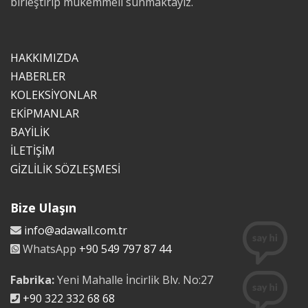
birleştirip mükemmeli sunmaktayız.
HAKKIMIZDA
HABERLER
KOLEKSİYONLAR
EKİPMANLAR
BAYİLİK
İLETİŞİM
GİZLİLİK SÖZLEŞMESİ
Bize Ulaşın
info@adawall.com.tr
WhatsApp
+90 549 797 87 44
Fabrika:
Yeni Mahalle İncirlik Blv. No:27
+90 322 332 68 68