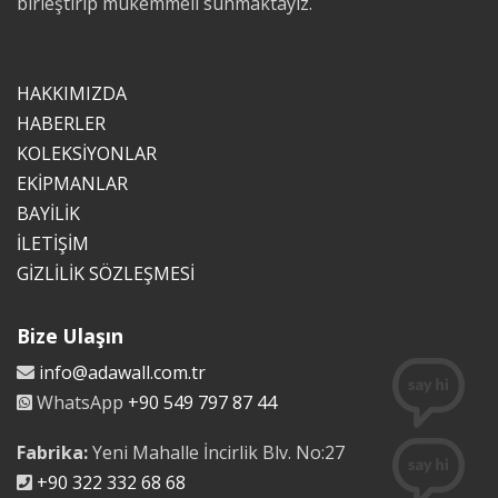
birleştirip mükemmeli sunmaktayız.
HAKKIMIZDA
HABERLER
KOLEKSİYONLAR
EKİPMANLAR
BAYİLİK
İLETİŞİM
GİZLİLİK SÖZLEŞMESİ
Bize Ulaşın
info@adawall.com.tr
WhatsApp
+90 549 797 87 44
Fabrika:
Yeni Mahalle İncirlik Blv. No:27
+90 322 332 68 68