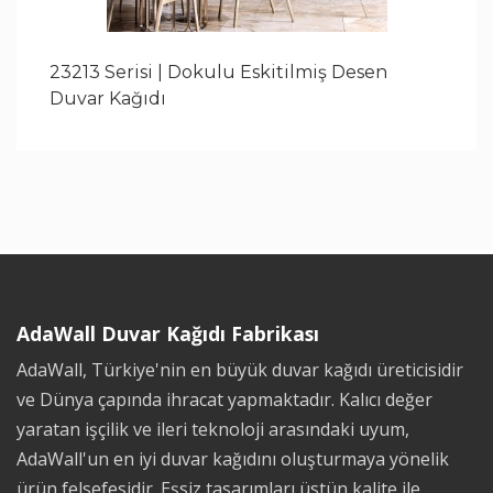
23213 Serisi | Dokulu Eskitilmiş Desen
Duvar Kağıdı
AdaWall Duvar Kağıdı Fabrikası
AdaWall, Türkiye'nin en büyük duvar kağıdı üreticisidir
ve Dünya çapında ihracat yapmaktadır. Kalıcı değer
yaratan işçilik ve ileri teknoloji arasındaki uyum,
AdaWall'un en iyi duvar kağıdını oluşturmaya yönelik
ürün felsefesidir. Eşsiz tasarımları üstün kalite ile