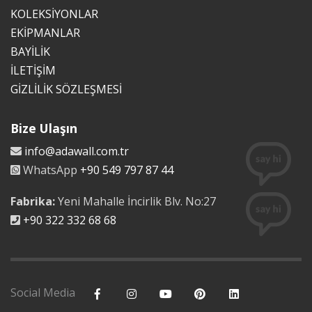
KOLEKSİYONLAR
EKİPMANLAR
BAYİLİK
İLETİŞİM
GİZLİLİK SÖZLEŞMESİ
Bize Ulaşın
info@adawall.com.tr
WhatsApp
+90 549 797 87 44
Fabrika:
Yeni Mahalle İncirlik Blv. No:27
+90 322 332 68 68
Social Media